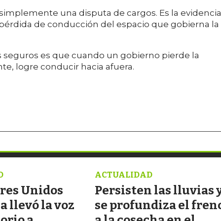
s simplemente una disputa de cargos. Es la evidenci
a pérdida de conducción del espacio que gobierna la
s seguros es que cuando un gobierno pierde la
te, logre conducir hacia afuera.
D
ACTUALIDAD
res Unidos
Persisten las lluvias 
a llevó la voz
se profundiza el fren
torio a
a la cosecha en el