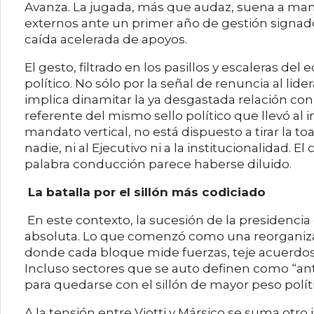
Avanza. La jugada, más que audaz, suena a ma
externos ante un primer año de gestión signado p
caída acelerada de apoyos.
El gesto, filtrado en los pasillos y escaleras d
político. No sólo por la señal de renuncia al li
implica dinamitar la ya desgastada relación con
referente del mismo sello político que llevó al i
mandato vertical, no está dispuesto a tirar la to
nadie, ni al Ejecutivo ni a la institucionalidad. E
palabra conducción parece haberse diluido.
La batalla por el sillón más codiciado
En este contexto, la sucesión de la presidenci
absoluta. Lo que comenzó como una reorganizac
donde cada bloque mide fuerzas, teje acuerdos
Incluso sectores que se auto definen como “anti
para quedarse con el sillón de mayor peso políti
A la tensión entre Viotti y Mársico se suma otr