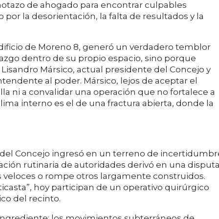
notazo de ahogado para encontrar culpables
or la desorientación, la falta de resultados y la
el edificio de Moreno 8, generó un verdadero temblor
derazgo dentro de su propio espacio, sino porque
 Lisandro Mársico, actual presidente del Concejo y
ntendente al poder. Mársico, lejos de aceptar el
alla ni a convalidar una operación que no fortalece a
l clima interno es el de una fractura abierta, donde la
a del Concejo ingresó en un terreno de incertidumbr
ión rutinaria de autoridades derivó en una disput
 veloces o rompe otros largamente construidos.
casta”, hoy participan de un operativo quirúrgico
co del recinto.
o ingrediente: los movimientos subterráneos de