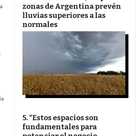
zonas de Argentina prevén
ra
lluvias superiores a las
normales
.
la
“Estos espacios son
fundamentales para
potenciar el negocio