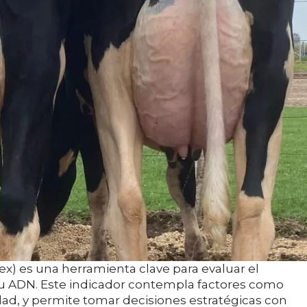
x) es una herramienta clave para evaluar el
 su ADN. Este indicador contempla factores como
idad, y permite tomar decisiones estratégicas con