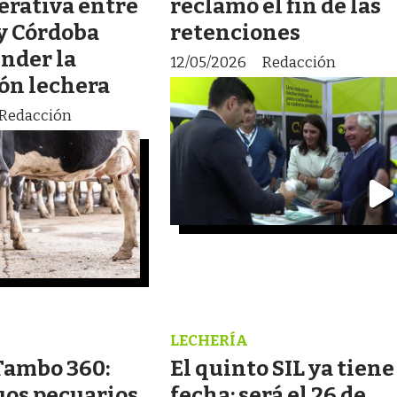
erativa entre
reclamó el fin de las
 y Córdoba
retenciones
nder la
12/05/2026
Redacción
ón lechera
Redacción
LECHERÍA
Tambo 360:
El quinto SIL ya tiene
uos pecuarios
fecha: será el 26 de