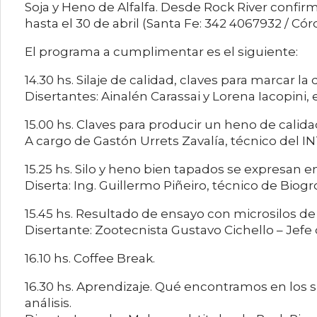
Soja y Heno de Alfalfa. Desde Rock River conf
hasta el 30 de abril (Santa Fe: 342 4067932 / Có
El programa a cumplimentar es el siguiente:
14.30 hs. Silaje de calidad, claves para marcar la 
Disertantes: Ainalén Carassai y Lorena Iacopini, 
15.00 hs. Claves para producir un heno de calid
A cargo de Gastón Urrets Zavalía, técnico del IN
15.25 hs. Silo y heno bien tapados se expresan en
Diserta: Ing. Guillermo Piñeiro, técnico de Biogr
15.45 hs. Resultado de ensayo con microsilos d
Disertante: Zootecnista Gustavo Cichello – Jefe
16.10 hs. Coffee Break.
16.30 hs. Aprendizaje. Qué encontramos en los s
análisis.